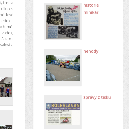
 trefila
historie
 dílnu s
minikár
dné levé
nedojel.
bych měl
i zadek,
a čas mi
valovi a
nehody
zprávy z tisku