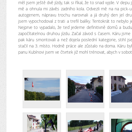
měl jsem ještě dvě jízdy, tak si říkal, že to snad vyjde. V depu 
mě a ohnula mi závěs zadního kola. Odvezli mě na na pick-u
autogenem, nápravu trochu narovnali a já druhý den jel druh
jsem vypochodoval z trati a trefil balíky. Tentokrát to nebylo 
Nejprve to vypadalo, že teď jedeme definitivně domů a budu 
započítatelnou druhou jízdu. Začal závod s časem. Káru jsme 
pak káru smontovali a než dojela poslední kategorie, stihl jse
stačil na 3. místo. Hodně práce ale zůstalo na doma. Káru by
panu Kubínovi jsem ve čtvrtek již mohl trénovat, abych v sobo