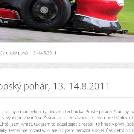
, Evropský pohár, 13.-14.8.2011
ropský pohár, 13.-14.8.2011
Trať byla moc pěkná, rychlá, ale i technická. Prostě paráda. Start byl n
. Nevýhodou závodů ve Švýcarsku je, že závody se jedou bez tréninku,
těl jsem vyhrát, tak jsem to zkusil zajet a rozbalil to hned v první jízdě
líky, téměř mě to zastavilo, ale nic jsem nerozbil a dojel. Čas nebyl nic 