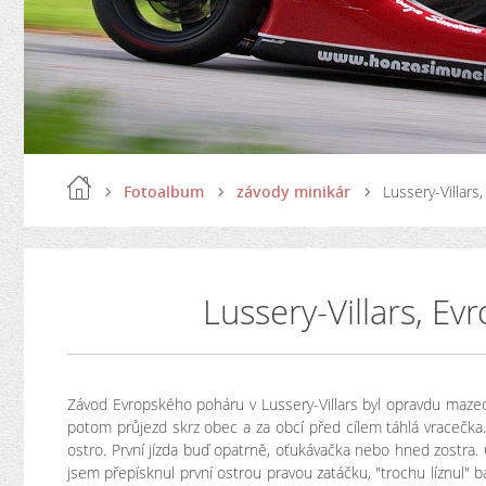
Fotoalbum
závody minikár
Lussery-Villars
Lussery-Villars, Ev
Závod Evropského poháru v Lussery-Villars byl opravdu mazec. 
potom průjezd skrz obec a za obcí před cílem táhlá vracečka
ostro. První jízda buď opatrně, oťukávačka nebo hned zostra. Ch
jsem přepísknul první ostrou pravou zatáčku, "trochu líznul" ba