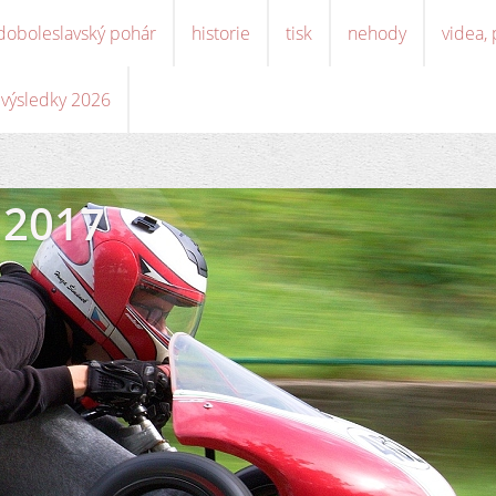
doboleslavský pohár
historie
tisk
nehody
videa,
, výsledky 2026
 2017