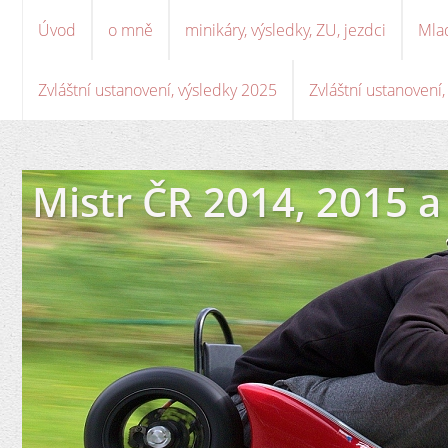
Úvod
o mně
minikáry, výsledky, ZU, jezdci
Mla
Zvláštní ustanovení, výsledky 2025
Zvláštní ustanovení
Mistr ČR 2014, 2015 a