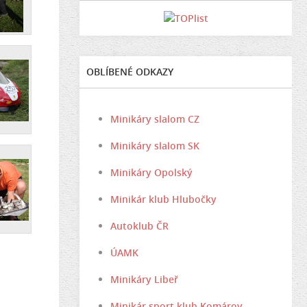
OBLÍBENÉ ODKAZY
Minikáry slalom CZ
Minikáry slalom SK
Minikáry Opolský
Minikár klub Hlubočky
Autoklub ČR
ÚAMK
Minikáry Libeř
Minikár sport klub Komárov