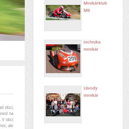
Minikárklub
MB
technika
minikár
závody
minikár
ad obcí,
 hned na
. V obci
moc, ale