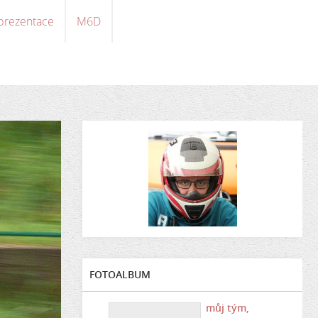
 prezentace
M6D
FOTOALBUM
můj tým,