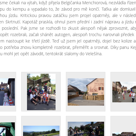
jsme čekali na výtah, když přijela Belgičanka Menchiorová, nezvládla řízení,
pu do kempu a vypadalo to, že závod pro mě končí. Taťka ale domluvil
ou jízdu. Kritickou pravou zatáčku jsem projel opatrněji, ale v násle
jen škrtnutí. Kapotáž praskla, ohnul jsem přední i zadní nápravu a jízdu 
poslední. Pak jsme se rozhodli to zkusit alespoň nějak zprovoznit, a
opět rozebrali, začali shánět autogen, alespoň trochu narovnali předek 
m nastoupit ke třetí jízdě. Teď už jsem jel opatrněji, dojel bez kolize 
lo potřeba znovu kompletně rozebrat, přeměřit a srovnat. Díky panu Kej
tu mohl jet opět závodit, tentokrát slalomy do Velešína.