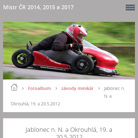
Mistr ČR 2014, 2015 a 2017
Fotoalbum
závody minikár
Jablonec n.
N. a
Okrouhlá, 19. a 20.5.2012
Jablonec n. N. a Okrouhlá, 19. a
20.5.2012