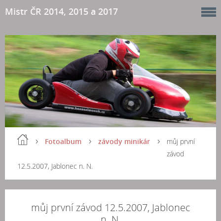
Mistr ČR 2014, 2015 a 2017
Fotoalbum
závody minikár
můj první
závod
12.5.2007, Jablonec n. N.
můj první závod 12.5.2007, Jablonec
n. N.