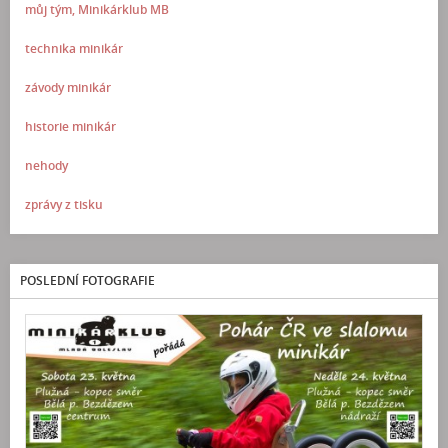
můj tým, Minikárklub MB
technika minikár
závody minikár
historie minikár
nehody
zprávy z tisku
POSLEDNÍ FOTOGRAFIE