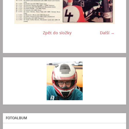
Zpět do složky
Další →
FOTOALBUM