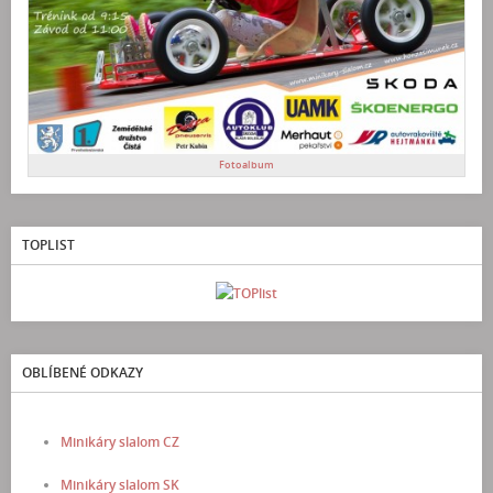
Fotoalbum
TOPLIST
OBLÍBENÉ ODKAZY
Minikáry slalom CZ
Minikáry slalom SK