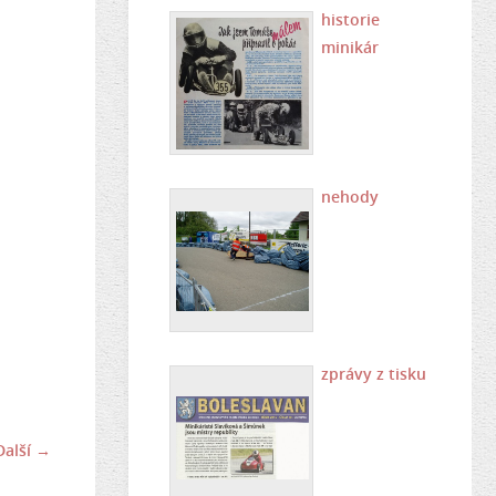
historie
minikár
nehody
zprávy z tisku
Další →