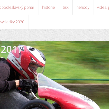
doboleslavský pohár
historie
tisk
nehody
videa,
, výsledky 2026
 2017