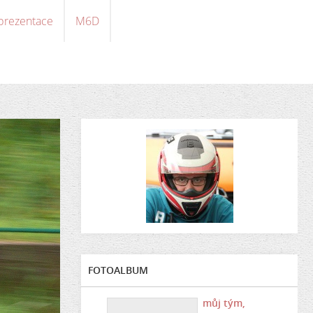
 prezentace
M6D
FOTOALBUM
můj tým,