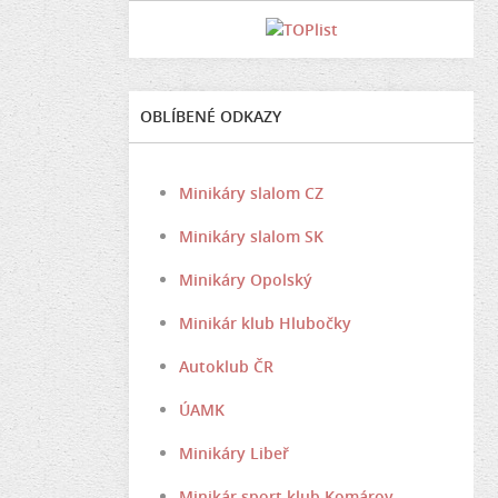
OBLÍBENÉ ODKAZY
Minikáry slalom CZ
Minikáry slalom SK
Minikáry Opolský
Minikár klub Hlubočky
Autoklub ČR
ÚAMK
Minikáry Libeř
Minikár sport klub Komárov