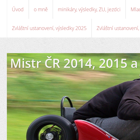
Úvod
o mně
minikáry, výsledky, ZU, jezdci
Mla
Zvláštní ustanovení, výsledky 2025
Zvláštní ustanovení
Mistr ČR 2014, 2015 a