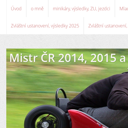
Úvod
o mně
minikáry, výsledky, ZU, jezdci
Mla
Zvláštní ustanovení, výsledky 2025
Zvláštní ustanovení
Mistr ČR 2014, 2015 a