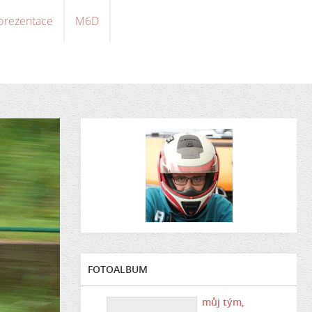
 prezentace
M6D
FOTOALBUM
můj tým,