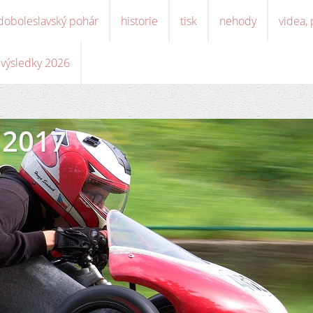
doboleslavský pohár
historie
tisk
nehody
videa,
, výsledky 2026
 2017