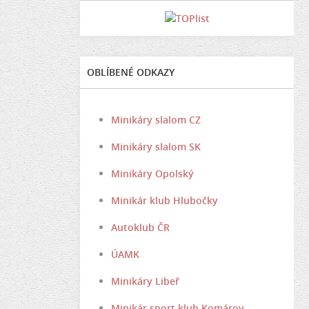
OBLÍBENÉ ODKAZY
Minikáry slalom CZ
Minikáry slalom SK
Minikáry Opolský
Minikár klub Hlubočky
Autoklub ČR
ÚAMK
Minikáry Libeř
Minikár sport klub Komárov