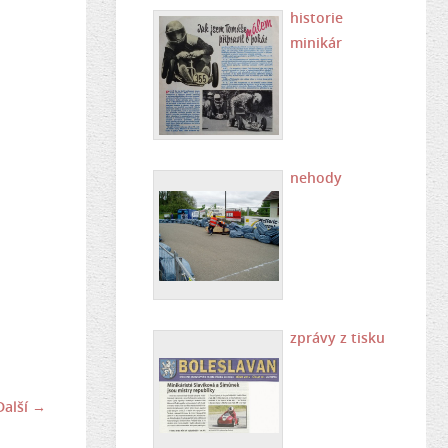
historie
minikár
nehody
zprávy z tisku
Další →