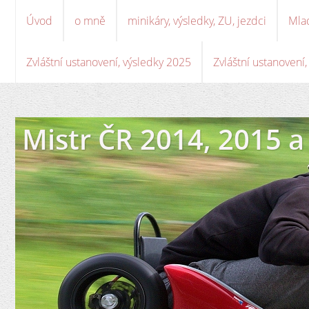
Úvod
o mně
minikáry, výsledky, ZU, jezdci
Mla
Zvláštní ustanovení, výsledky 2025
Zvláštní ustanovení
Mistr ČR 2014, 2015 a