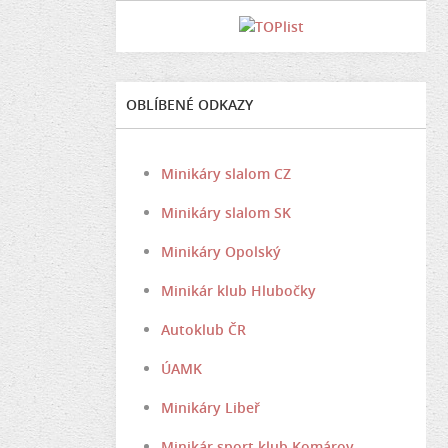
OBLÍBENÉ ODKAZY
Minikáry slalom CZ
Minikáry slalom SK
Minikáry Opolský
Minikár klub Hlubočky
Autoklub ČR
ÚAMK
Minikáry Libeř
Minikár sport klub Komárov