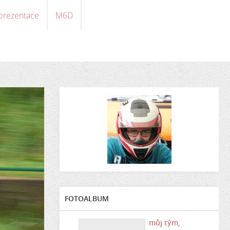
 prezentace
M6D
FOTOALBUM
můj tým,