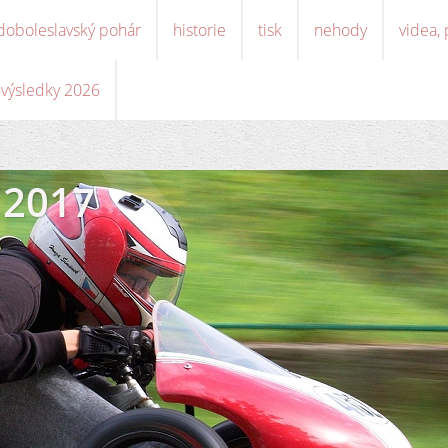
doboleslavský pohár
historie
tisk
nehody
videa,
, výsledky 2026
 2017