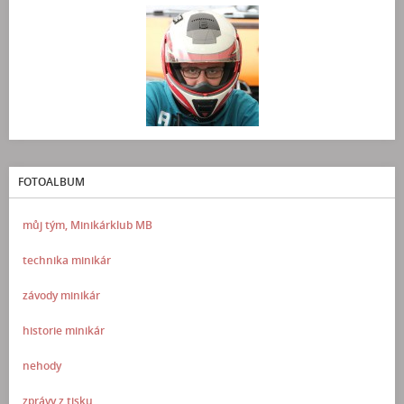
FOTOALBUM
můj tým, Minikárklub MB
technika minikár
závody minikár
historie minikár
nehody
zprávy z tisku