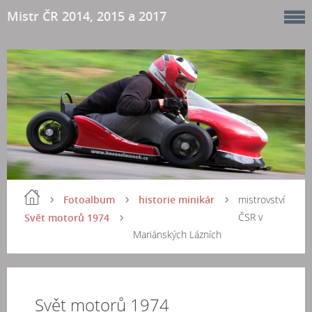
Mistr ČR 2014, 2015 a 2017
Fotoalbum
historie minikár
mistrovství
ČSR v
Svět motorů 1974
Mariánských Lázních
Svět motorů 1974