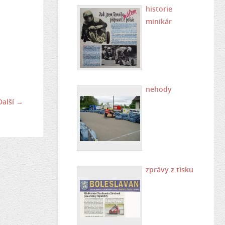
historie
minikár
nehody
Další →
zprávy z tisku