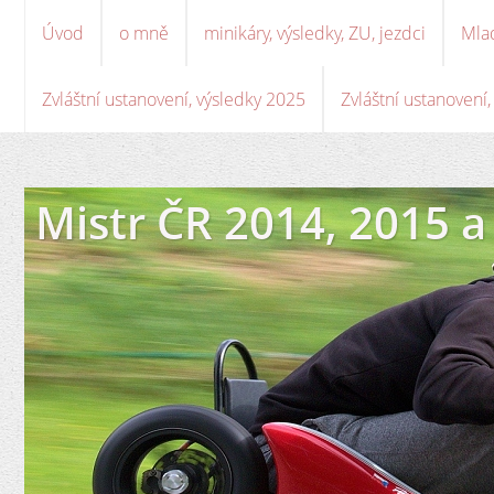
Úvod
o mně
minikáry, výsledky, ZU, jezdci
Mla
Zvláštní ustanovení, výsledky 2025
Zvláštní ustanovení
Mistr ČR 2014, 2015 a