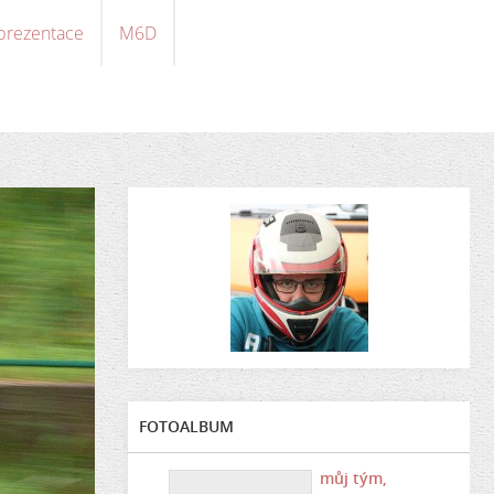
 prezentace
M6D
FOTOALBUM
můj tým,