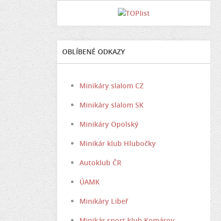
OBLÍBENÉ ODKAZY
Minikáry slalom CZ
Minikáry slalom SK
Minikáry Opolský
Minikár klub Hlubočky
Autoklub ČR
ÚAMK
Minikáry Libeř
Minikár sport klub Komárov