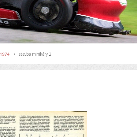
 1974
stavba minikáry 2.