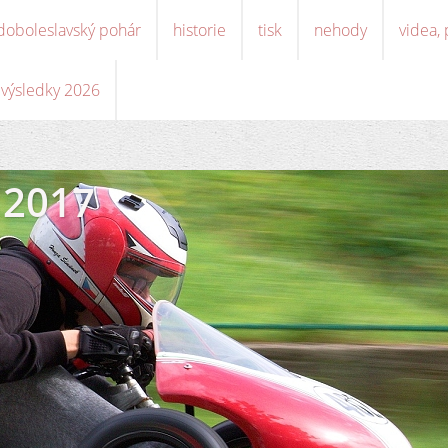
doboleslavský pohár
historie
tisk
nehody
videa,
, výsledky 2026
 2017