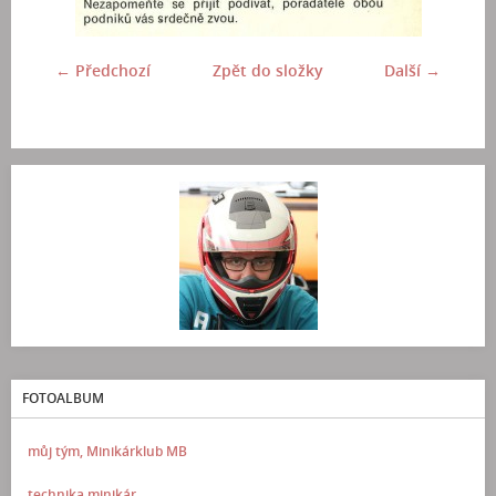
← Předchozí
Zpět do složky
Další →
FOTOALBUM
můj tým, Minikárklub MB
technika minikár