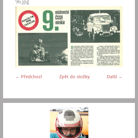
96.jpg
← Předchozí
Zpět do složky
Další →