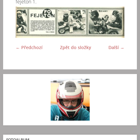
fejeton 1.
← Předchozí
Zpět do složky
Další →
FOTOALBUM