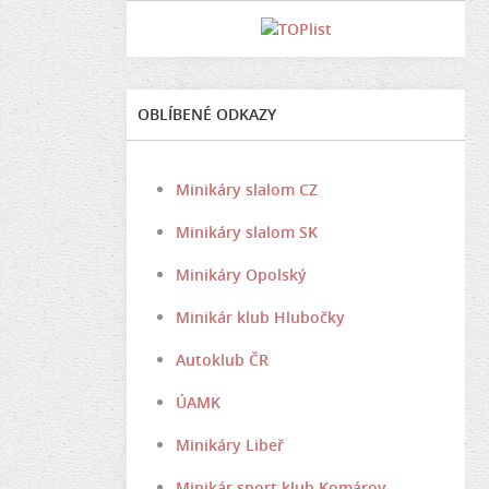
OBLÍBENÉ ODKAZY
Minikáry slalom CZ
Minikáry slalom SK
Minikáry Opolský
Minikár klub Hlubočky
Autoklub ČR
ÚAMK
Minikáry Libeř
Minikár sport klub Komárov