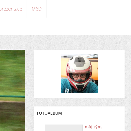
 prezentace
M6D
FOTOALBUM
můj tým,