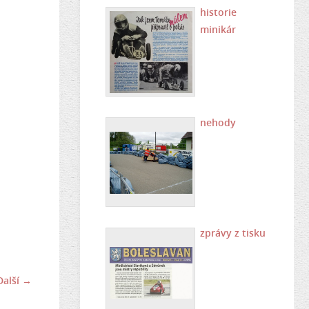
historie
minikár
nehody
zprávy z tisku
Další →