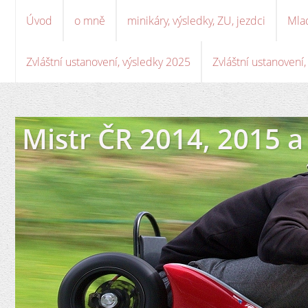
Úvod
o mně
minikáry, výsledky, ZU, jezdci
Mla
Zvláštní ustanovení, výsledky 2025
Zvláštní ustanovení
Mistr ČR 2014, 2015 a