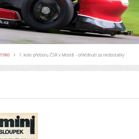
 1980
1. kolo přeboru ČSR v Mostě - ohlédnutí za nedostatky