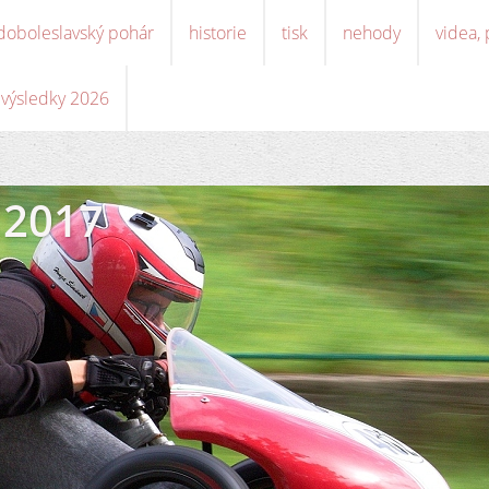
doboleslavský pohár
historie
tisk
nehody
videa,
, výsledky 2026
 2017