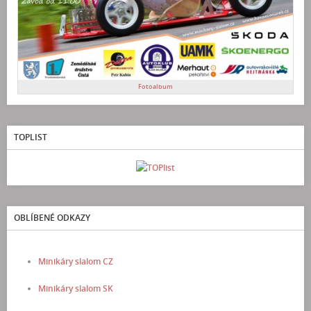
Fotoalbum
TOPLIST
OBLÍBENÉ ODKAZY
Minikáry slalom CZ
Minikáry slalom SK