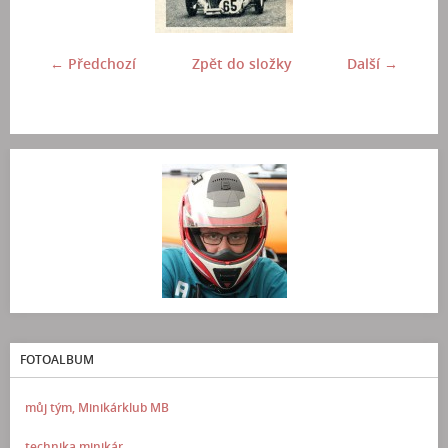
← Předchozí
Zpět do složky
Další →
FOTOALBUM
můj tým, Minikárklub MB
technika minikár