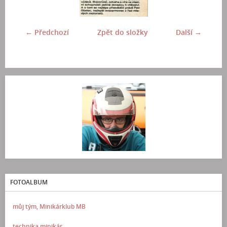
← Předchozí
Zpět do složky
Další →
FOTOALBUM
můj tým, Minikárklub MB
technika minikár