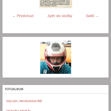
← Předchozí
Zpět do složky
Další →
FOTOALBUM
můj tým, Minikárklub MB
technika minikár