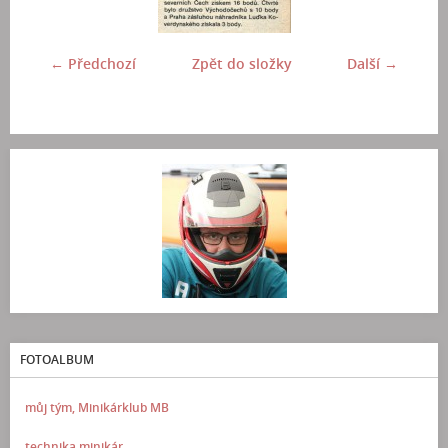
← Předchozí
Zpět do složky
Další →
FOTOALBUM
můj tým, Minikárklub MB
technika minikár