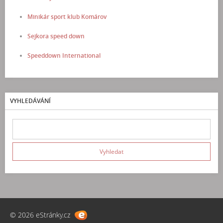
Minikár sport klub Komárov
Sejkora speed down
Speeddown International
VYHLEDÁVÁNÍ
© 2026 eStránky.cz