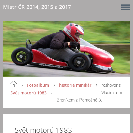
Mistr ČR 2014, 2015 a 2017
Fotoalbum
historie minikár
rozhovor s
Vladimírem
Svět motorů 1983
Breníkem z Třemošné 3.
Svět motorů 1983