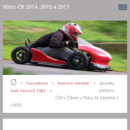
Mistr ČR 2014, 2015 a 2017
Fotoalbum
historie minikár
výsledku
přeboru
Svět motorů 1983
ČSR v Čížové u Písku, M. Opolská 3.
v M3D