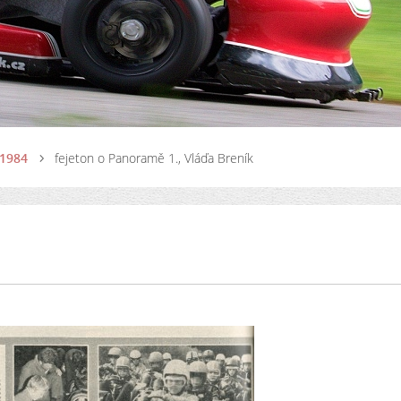
 1984
fejeton o Panoramě 1., Vláďa Breník