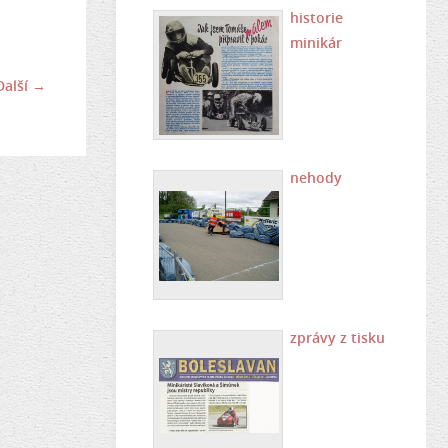
historie
minikár
Další →
nehody
zprávy z tisku