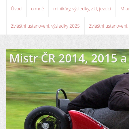
Úvod
o mně
minikáry, výsledky, ZU, jezdci
Mla
Zvláštní ustanovení, výsledky 2025
Zvláštní ustanovení
Mistr ČR 2014, 2015 a