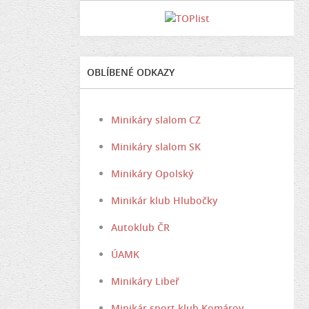
OBLÍBENÉ ODKAZY
Minikáry slalom CZ
Minikáry slalom SK
Minikáry Opolský
Minikár klub Hlubočky
Autoklub ČR
ÚAMK
Minikáry Libeř
Minikár sport klub Komárov