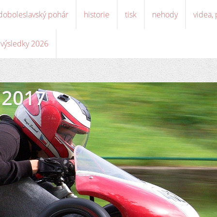
doboleslavský pohár
historie
tisk
nehody
videa,
, výsledky 2026
 2017