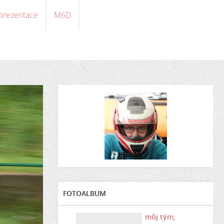
 prezentace
M6D
FOTOALBUM
můj tým,