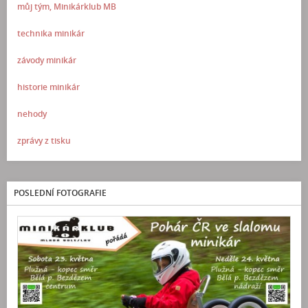
můj tým, Minikárklub MB
technika minikár
závody minikár
historie minikár
nehody
zprávy z tisku
POSLEDNÍ FOTOGRAFIE