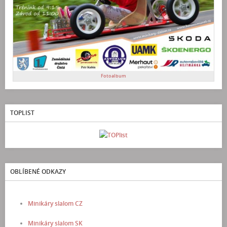
Fotoalbum
TOPLIST
OBLÍBENÉ ODKAZY
Minikáry slalom CZ
Minikáry slalom SK