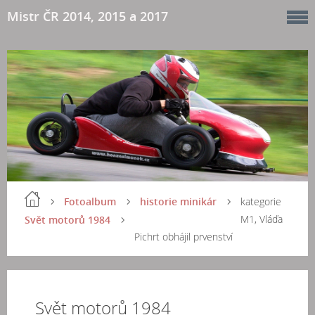
Mistr ČR 2014, 2015 a 2017
Fotoalbum
historie minikár
kategorie
M1, Vláďa
Svět motorů 1984
Pichrt obhájil prvenství
Svět motorů 1984