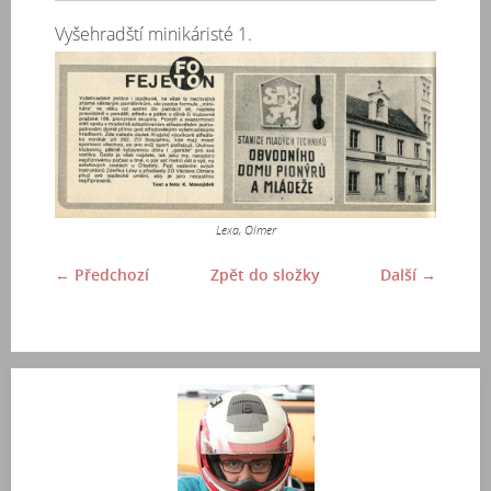
Vyšehradští minikáristé 1.
Lexa, Olmer
← Předchozí
Zpět do složky
Další →