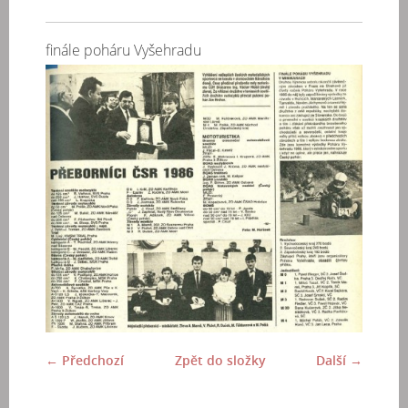
finále poháru Vyšehradu
← Předchozí
Zpět do složky
Další →