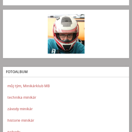
FOTOALBUM
můj tým, Minikárklub MB
technika minikár
závody minikár
historie minikár
nehody