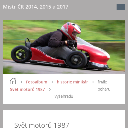
Mistr ČR 2014, 2015 a 2017
Fotoalbum
historie minikár
finále
poháru
Svět motorů 1987
Vyšehradu
Svět motorů 1987