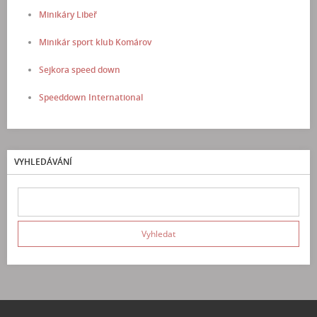
Minikáry Libeř
Minikár sport klub Komárov
Sejkora speed down
Speeddown International
VYHLEDÁVÁNÍ