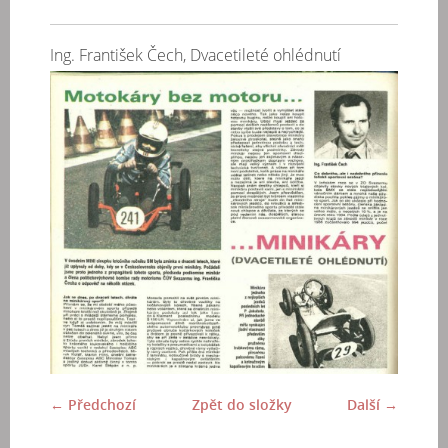
Ing. František Čech, Dvacetileté ohlédnutí
← Předchozí
Zpět do složky
Další →