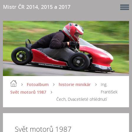
Mistr ČR 2014, 2015 a 2017
Fotoalbum
historie minikár
Ing.
František
Svět motorů 1987
Čech, Dvacetileté ohlédnutí
Svět motorů 1987