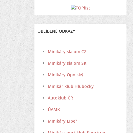
OBLÍBENÉ ODKAZY
Minikáry slalom CZ
Minikáry slalom SK
Minikáry Opolský
Minikár klub Hlubočky
Autoklub ČR
ÚAMK
Minikáry Libeř
Minikár sport klub Komárov