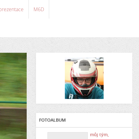
 prezentace
M6D
FOTOALBUM
můj tým,