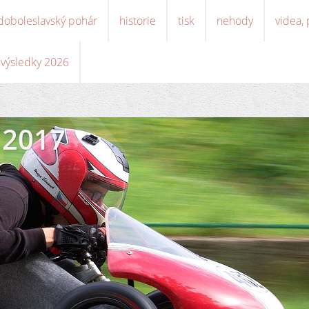
doboleslavský pohár
historie
tisk
nehody
videa,
, výsledky 2026
 2017