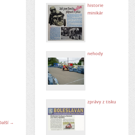
historie
minikár
nehody
zprávy z tisku
Další →