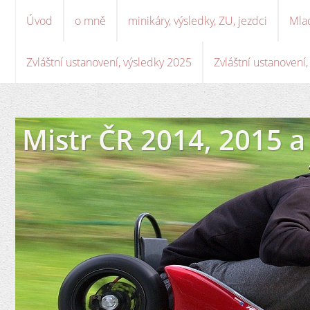
Úvod
o mně
minikáry, výsledky, ZU, jezdci
Mla
Zvláštní ustanovení, výsledky 2025
Zvláštní ustanovení
Mistr ČR 2014, 2015 a