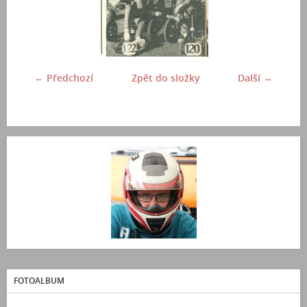
← Předchozí
Zpět do složky
Další →
FOTOALBUM