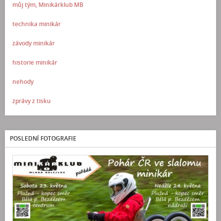
můj tým, Minikárklub MB
technika minikár
závody minikár
historie minikár
nehody
zprávy z tisku
POSLEDNÍ FOTOGRAFIE