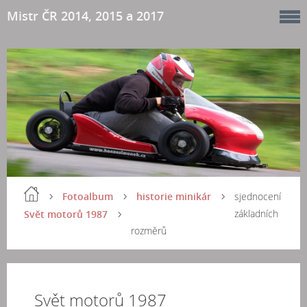
Mistr ČR 2014, 2015 a 2017
Fotoalbum
historie minikár
sjednocení
základních
Svět motorů 1987
rozměrů
Svět motorů 1987