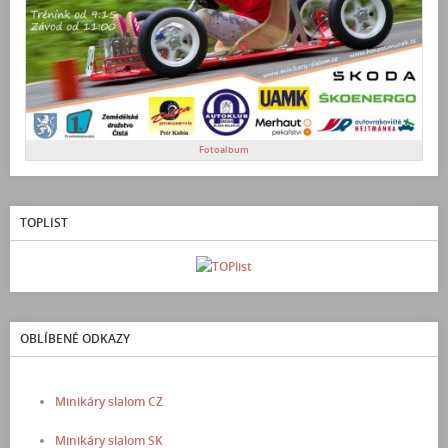
Fotoalbum
TOPLIST
OBLÍBENÉ ODKAZY
Minikáry slalom CZ
Minikáry slalom SK