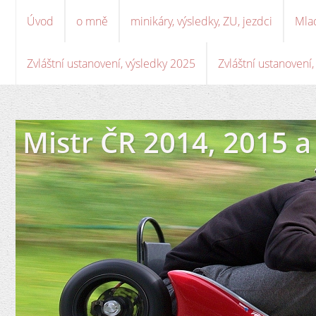
Úvod
o mně
minikáry, výsledky, ZU, jezdci
Mla
Zvláštní ustanovení, výsledky 2025
Zvláštní ustanovení
Mistr ČR 2014, 2015 a