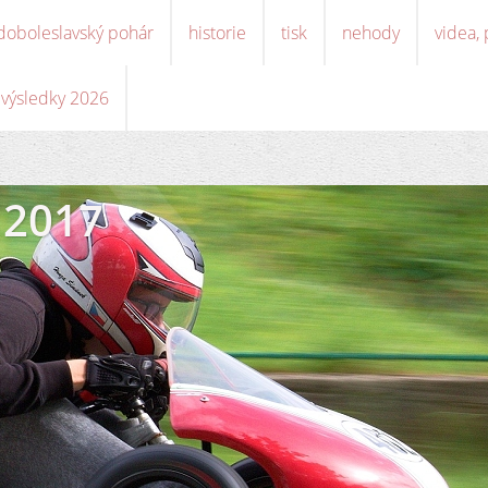
doboleslavský pohár
historie
tisk
nehody
videa,
, výsledky 2026
 2017