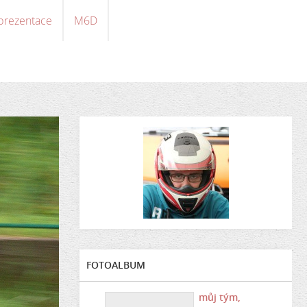
 prezentace
M6D
FOTOALBUM
můj tým,