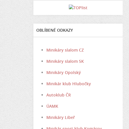
OBLÍBENÉ ODKAZY
Minikáry slalom CZ
Minikáry slalom SK
Minikáry Opolský
Minikár klub Hlubočky
Autoklub ČR
ÚAMK
Minikáry Libeř
Minikár sport klub Komárov