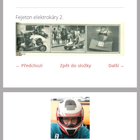
Fejeton elektrokáry 2.
← Předchozí
Zpět do složky
Další →