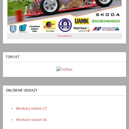
Fotoalbum
TOPLIST
OBLÍBENÉ ODKAZY
Minikáry slalom CZ
Minikáry slalom SK