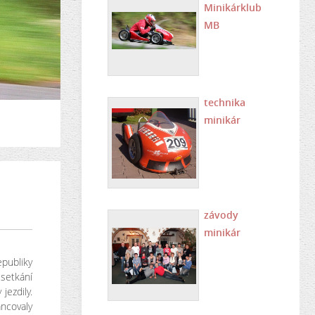
Minikárklub
MB
technika
minikár
závody
minikár
epubliky
 setkání
jezdily.
ancovaly