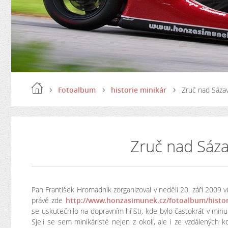
Fotoalbum
historie minikár
Zruč nad Sázav
Zruč nad Sáza
Pan František Hromadník zorganizoval v neděli 20. září 2009 ve
právě zde
http://www.honzasimunek.cz/fotoalbum/histori
se uskutečnilo na dopravním hřišti, kde bylo častokrát v minulo
Sjeli se sem minikáristé nejen z okolí, ale i ze vzdálených