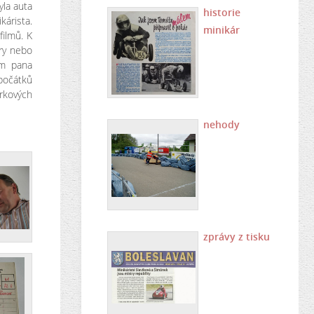
yla auta
historie
kárista.
minikár
filmů. K
áry nebo
ím pana
 počátků
árkových
nehody
zprávy z tisku