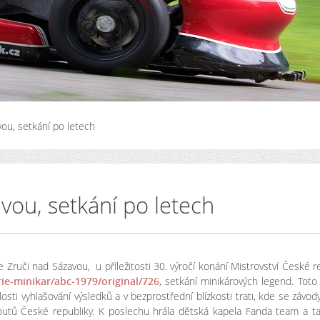
ou, setkání po letech
vou, setkání po letech
 Zruči nad Sázavou, u příležitosti 30. výročí konání Mistrovství České r
e-minikar/abc-1979/original/726
, setkání minikárových legend. Toto
sti vyhlašování výsledků a v bezprostřední blízkosti trati, kde se závody 
 koutů České republiky. K poslechu hrála dětská kapela Fanda team a t