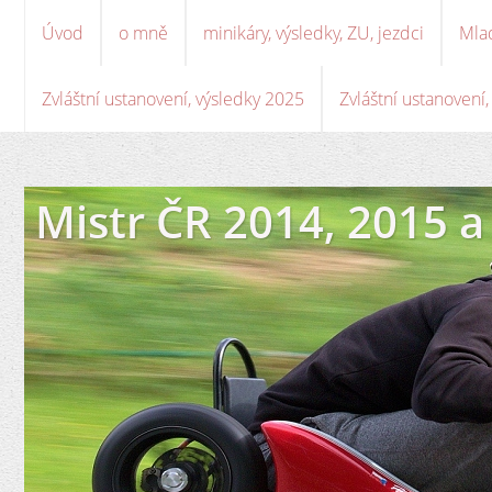
Úvod
o mně
minikáry, výsledky, ZU, jezdci
Mla
Zvláštní ustanovení, výsledky 2025
Zvláštní ustanovení
Mistr ČR 2014, 2015 a