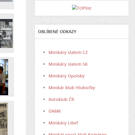
OBLÍBENÉ ODKAZY
Minikáry slalom CZ
Minikáry slalom SK
Minikáry Opolský
Minikár klub Hlubočky
Autoklub ČR
ÚAMK
Minikáry Libeř
Minikár sport klub Komárov