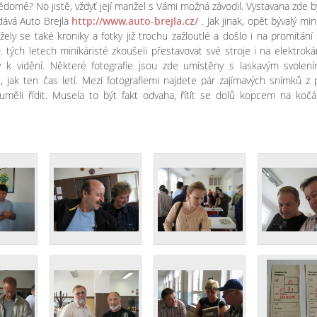
domé? No jistě, vždyť její manžel s Vámi možná závodil. Vystavana zde b
dává Auto Brejla
http://www.auto-brejla.cz/
. Jak jinak, opět bývalý mini
žely se také kroniky a fotky již trochu zažloutlé a došlo i na promítání 
. tých letech minikáristé zkoušeli přestavovat své stroje i na elektrok
y k vidění. Některé fotografie jsou zde umístěny s laskavým svolen
, jak ten čas letí. Mezi fotografiemi najdete pár zajímavých snímků z
 uměli řídit. Musela to být fakt odvaha, řítít se dolů kopcem na koč