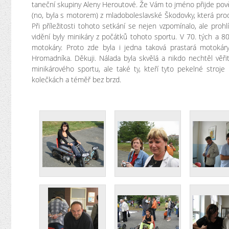
taneční skupiny Aleny Heroutové. Že Vám to jméno přijde pově
(no, byla s motorem) z mladoboleslavské Škodovky, která pro
Při příležitosti tohoto setkání se nejen vzpomínalo, ale prohlí
vidění byly minikáry z počátků tohoto sportu. V 70. tých a 80
motokáry. Proto zde byla i jedna taková prastará motokár
Hromadníka. Děkuji. Nálada byla skvělá a nikdo nechtěl věřit
minikárového sportu, ale také ty, kteří tyto pekelné stroje
kolečkách a téměř bez brzd.