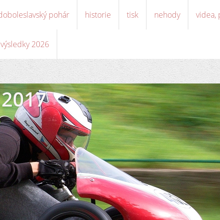
doboleslavský pohár
historie
tisk
nehody
videa,
, výsledky 2026
 2017