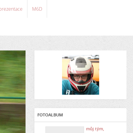
 prezentace
M6D
FOTOALBUM
můj tým,