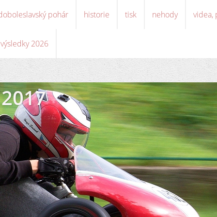
doboleslavský pohár
historie
tisk
nehody
videa,
, výsledky 2026
 2017