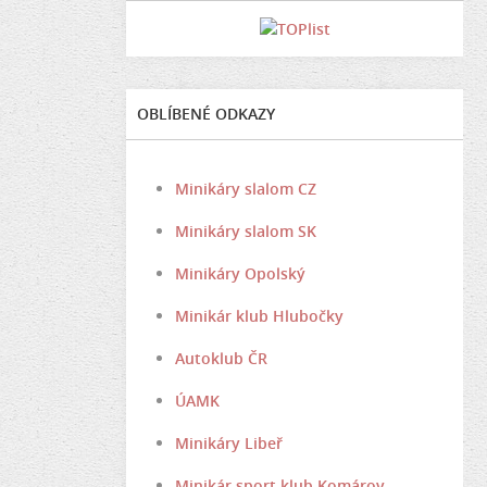
OBLÍBENÉ ODKAZY
Minikáry slalom CZ
Minikáry slalom SK
Minikáry Opolský
Minikár klub Hlubočky
Autoklub ČR
ÚAMK
Minikáry Libeř
Minikár sport klub Komárov