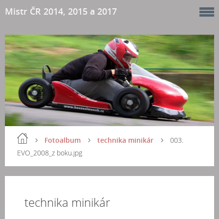
Mistr ČR 2014, 2015 a 2017
Fotoalbum
technika minikár
003.
EVO_2008_z boku.jpg
technika minikár