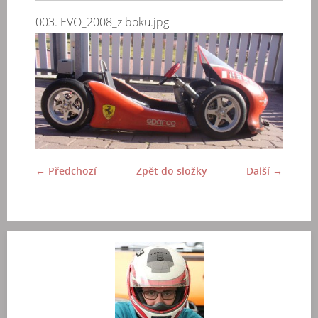
003. EVO_2008_z boku.jpg
← Předchozí
Zpět do složky
Další →