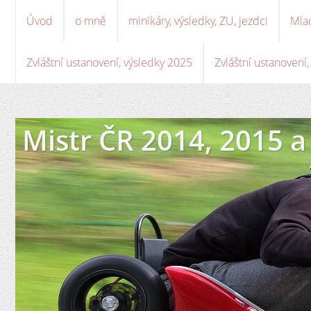
Úvod
o mně
minikáry, výsledky, ZU, jezdci
Mla
Zvláštní ustanovení, výsledky 2025
Zvláštní ustanovení
Mistr ČR 2014, 2015 a