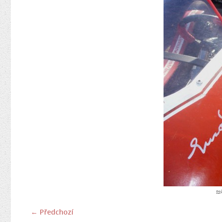
ta
← Předchozí