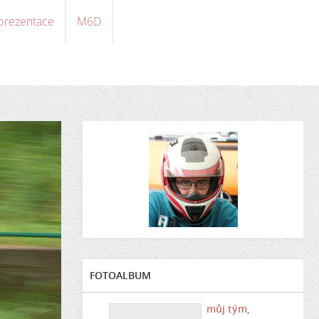
 prezentace
M6D
FOTOALBUM
můj tým,