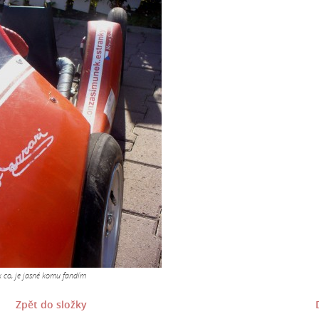
k co, je jasné komu fandím
Zpět do složky