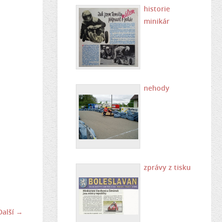
historie
minikár
nehody
zprávy z tisku
Další →