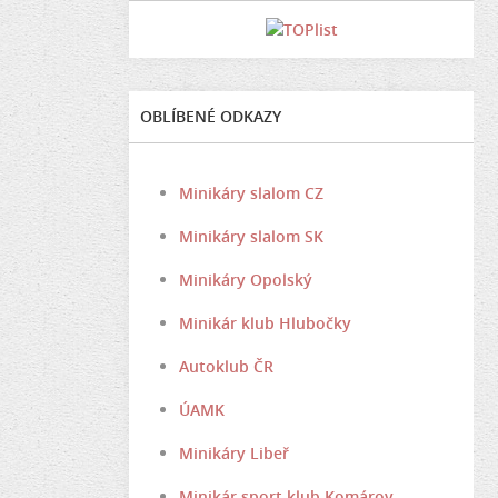
OBLÍBENÉ ODKAZY
Minikáry slalom CZ
Minikáry slalom SK
Minikáry Opolský
Minikár klub Hlubočky
Autoklub ČR
ÚAMK
Minikáry Libeř
Minikár sport klub Komárov