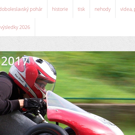
doboleslavský pohár
historie
tisk
nehody
videa,
, výsledky 2026
 2017