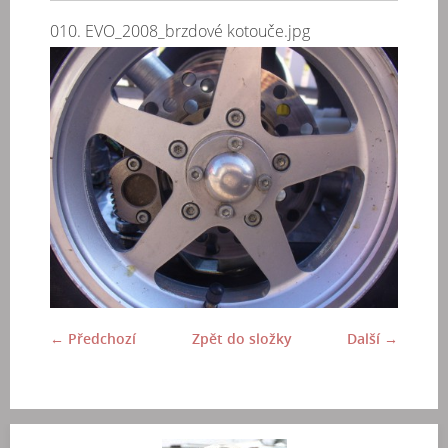
010. EVO_2008_brzdové kotouče.jpg
← Předchozí
Zpět do složky
Další →