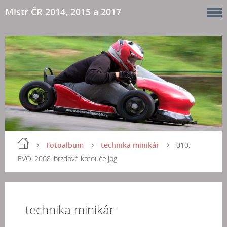
Mistr ČR 2014, 2015 a 2017
Fotoalbum
technika minikár
010.
EVO_2008_brzdové kotouče.jpg
technika minikár