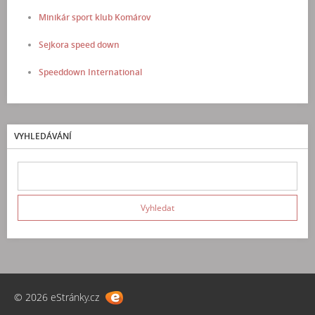
Minikár sport klub Komárov
Sejkora speed down
Speeddown International
VYHLEDÁVÁNÍ
© 2026 eStránky.cz