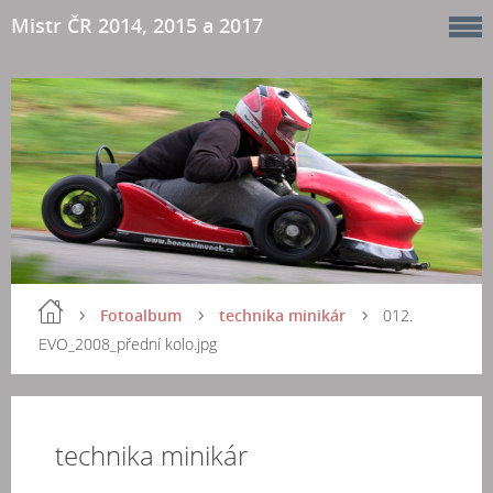
Mistr ČR 2014, 2015 a 2017
Fotoalbum
technika minikár
012.
EVO_2008_přední kolo.jpg
technika minikár