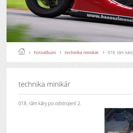
Fotoalbum
technika minikár
018. rám káry
technika minikár
018. rám káry po odstrojení 2.