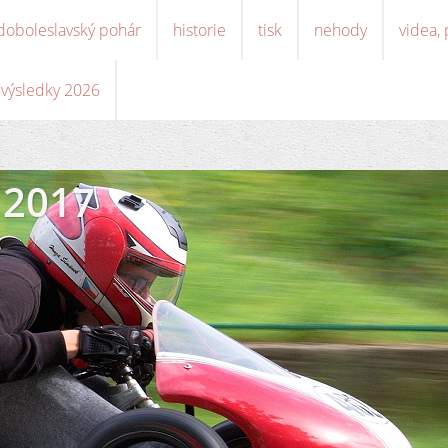
doboleslavský pohár
historie
tisk
nehody
videa,
, výsledky 2026
 2017