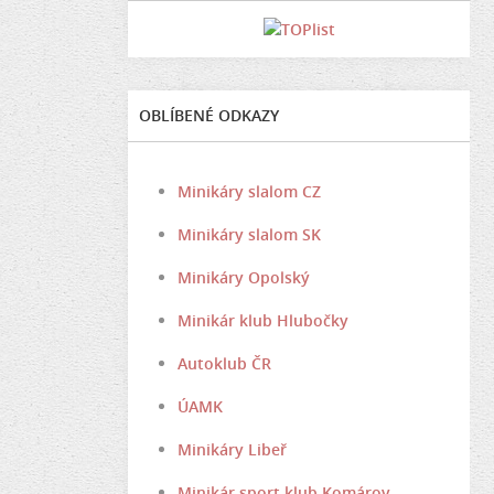
OBLÍBENÉ ODKAZY
Minikáry slalom CZ
Minikáry slalom SK
Minikáry Opolský
Minikár klub Hlubočky
Autoklub ČR
ÚAMK
Minikáry Libeř
Minikár sport klub Komárov