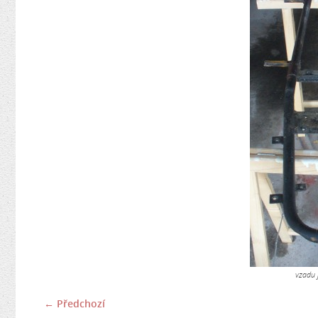
vzadu j
← Předchozí