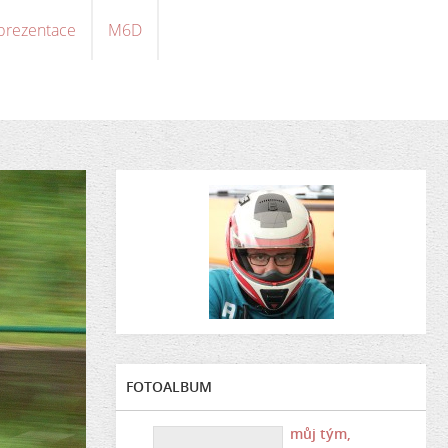
 prezentace
M6D
FOTOALBUM
můj tým,