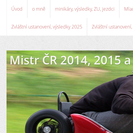
Úvod
o mně
minikáry, výsledky, ZU, jezdci
Mla
Zvláštní ustanovení, výsledky 2025
Zvláštní ustanovení
Mistr ČR 2014, 2015 a