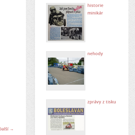
historie
minikár
nehody
zprávy z tisku
Další →