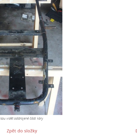
sou vidět odstrojené části káry
Zpět do složky