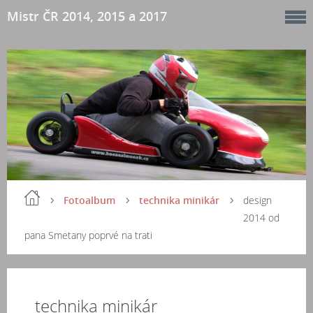
Mistr ČR 2014, 2015 a 2017
Fotoalbum
technika minikár
design
2014 od
pana Smetany poprvé na trati
technika minikár