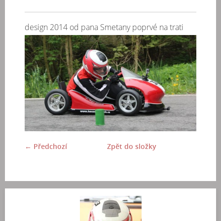
design 2014 od pana Smetany poprvé na trati
← Předchozí
Zpět do složky