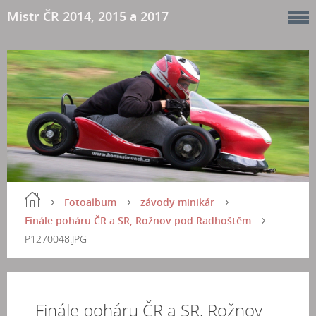
Mistr ČR 2014, 2015 a 2017
Fotoalbum
závody minikár
Finále poháru ČR a SR, Rožnov pod Radhoštěm
P1270048.JPG
Finále poháru ČR a SR, Rožnov