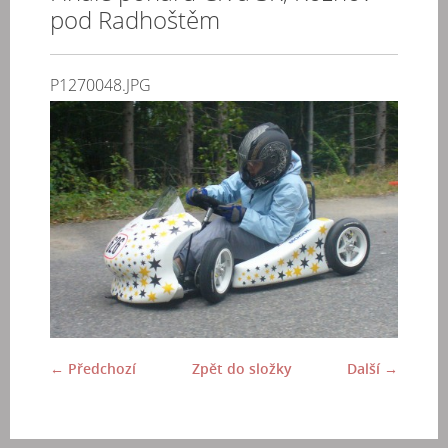
pod Radhoštěm
P1270048.JPG
← Předchozí
Zpět do složky
Další →