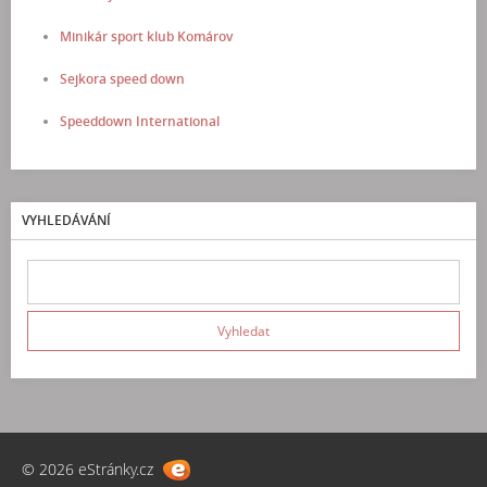
Minikár sport klub Komárov
Sejkora speed down
Speeddown International
VYHLEDÁVÁNÍ
© 2026 eStránky.cz