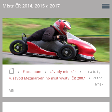
Mistr ČR 2014, 2015 a 2017
Fotoalbum
závody minikár
4. na trati,
autor
4. závod Mezinárodního mistrovství ČR 2007
Hynek
M5