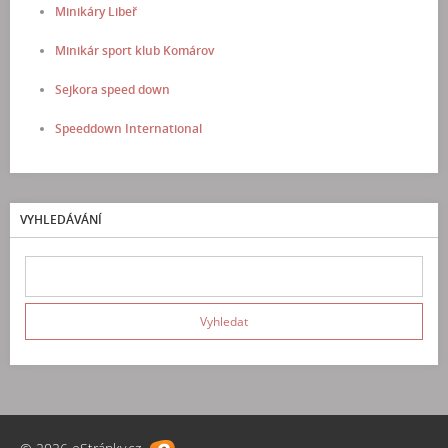
Minikáry Libeř
Minikár sport klub Komárov
Sejkora speed down
Speeddown International
VYHLEDÁVÁNÍ