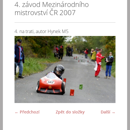
4. závod Mezinárodního
mistrovství ČR 2007
4. na trati, autor Hynek M5
← Předchozí
Zpět do složky
Další →