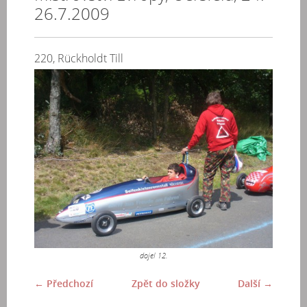
26.7.2009
220, Rückholdt Till
dojel 12.
← Předchozí
Zpět do složky
Další →