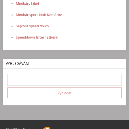
Minikáry Libeř
Minikár sport klub Komárov
Sejkora speed down
Speeddown International
VYHLEDÁVÁNÍ