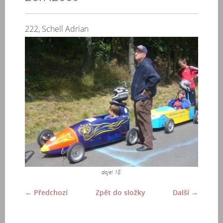
222, Schell Adrian
dojel 18.
← Předchozí
Zpět do složky
Další →