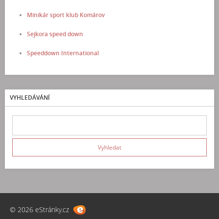
Minikár sport klub Komárov
Sejkora speed down
Speeddown International
VYHLEDÁVÁNÍ
© 2026 eStránky.cz