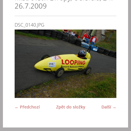
26.7.2009
DSC_0140.JPG
← Předchozí
Zpět do složky
Další →