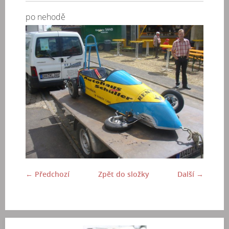
po nehodě
← Předchozí
Zpět do složky
Další →