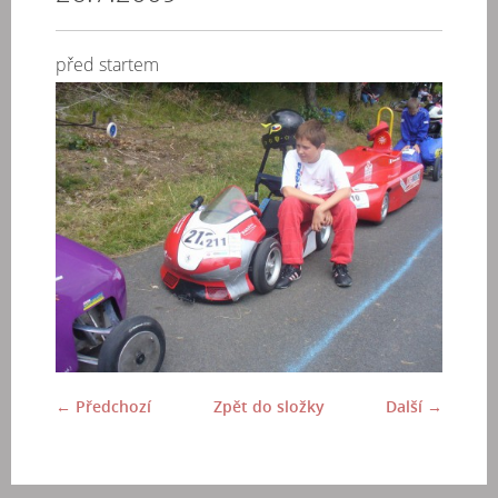
před startem
← Předchozí
Zpět do složky
Další →