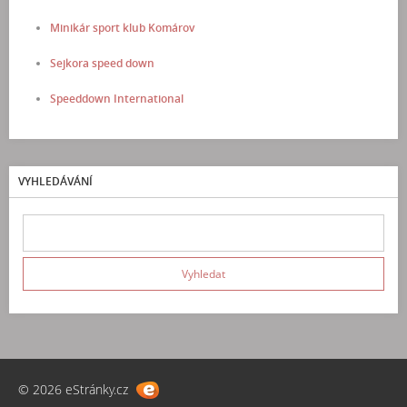
Minikár sport klub Komárov
Sejkora speed down
Speeddown International
VYHLEDÁVÁNÍ
© 2026 eStránky.cz