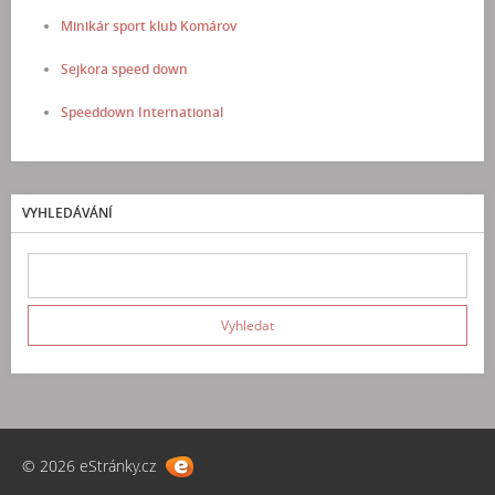
Minikár sport klub Komárov
Sejkora speed down
Speeddown International
VYHLEDÁVÁNÍ
© 2026 eStránky.cz