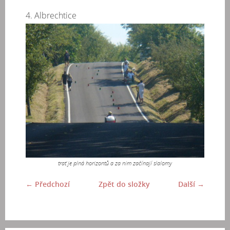
4. Albrechtice
trať je plná horizontů a za nim začínají slalomy
← Předchozí
Zpět do složky
Další →