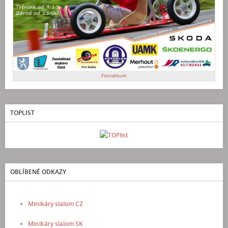
Fotoalbum
TOPLIST
OBLÍBENÉ ODKAZY
Minikáry slalom CZ
Minikáry slalom SK