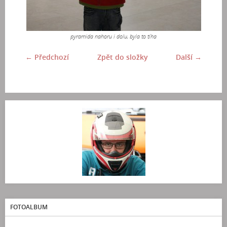
pyramida nahoru i dolu, byla to tíha
← Předchozí
Zpět do složky
Další →
FOTOALBUM