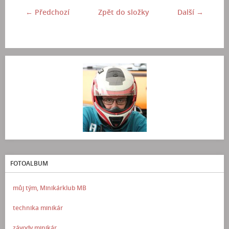
← Předchozí
Zpět do složky
Další →
FOTOALBUM
můj tým, Minikárklub MB
technika minikár
závody minikár