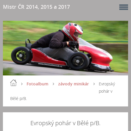
Mistr ČR 2014, 2015 a 2017
Fotoalbum
závody minikár
Evropský
pohár v
Bělé p/B.
Evropský pohár v Bělé p/B.