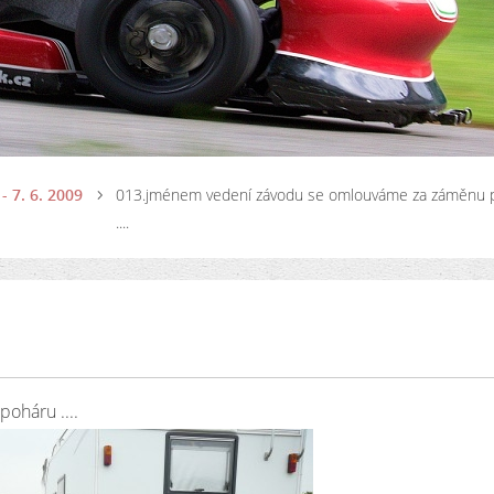
- 7. 6. 2009
013.jménem vedení závodu se omlouváme za záměnu 
....
oháru ....