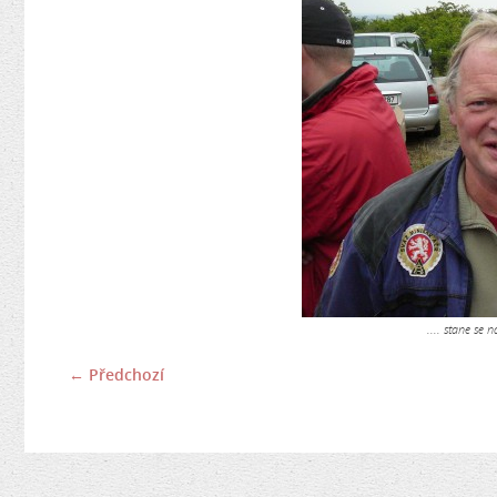
.... stane se
← Předchozí