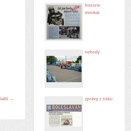
historie
minikár
nehody
Další →
zprávy z tisku