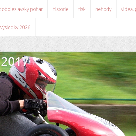
doboleslavský pohár
historie
tisk
nehody
videa,
, výsledky 2026
 2017