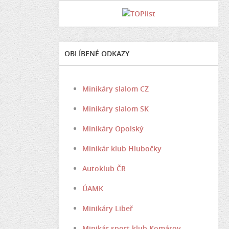
OBLÍBENÉ ODKAZY
Minikáry slalom CZ
Minikáry slalom SK
Minikáry Opolský
Minikár klub Hlubočky
Autoklub ČR
ÚAMK
Minikáry Libeř
Minikár sport klub Komárov