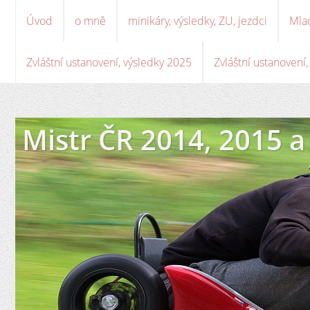
Úvod
o mně
minikáry, výsledky, ZU, jezdci
Mla
Zvláštní ustanovení, výsledky 2025
Zvláštní ustanovení
Mistr ČR 2014, 2015 a