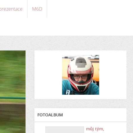
 prezentace
M6D
FOTOALBUM
můj tým,