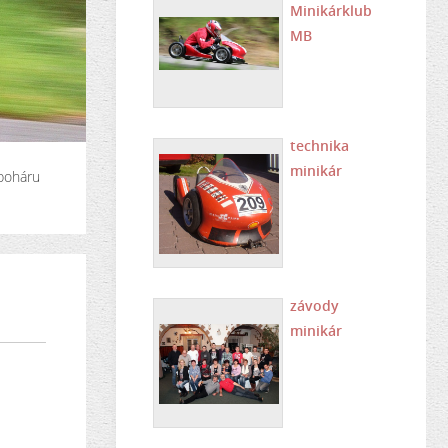
Minikárklub
MB
technika
minikár
poháru
závody
minikár